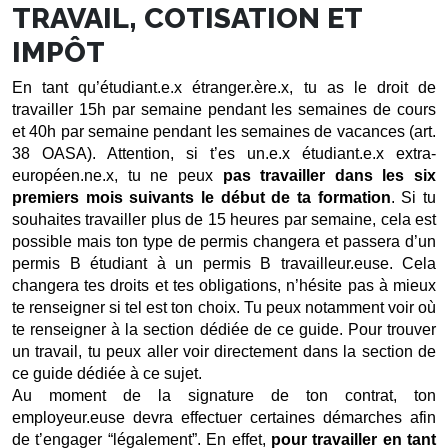
TRAVAIL, COTISATION ET
IMPÔT
En tant qu’étudiant.e.x étranger.ère.x, tu as le droit de 
travailler 15h par semaine pendant les semaines de cours 
et 40h par semaine pendant les semaines de vacances (art. 
38 OASA). Attention, si t’es un.e.x étudiant.e.x extra-
européen.ne.x, tu ne peux 
pas travailler dans les six 
premiers mois suivants le début de ta formation
. Si tu 
souhaites travailler plus de 15 heures par semaine, cela est 
possible mais ton type de permis changera et passera d’un 
permis B étudiant à un permis B travailleur.euse. Cela 
changera tes droits et tes obligations, n’hésite pas à mieux 
te renseigner si tel est ton choix. Tu peux notamment voir où 
te renseigner à la section dédiée de ce guide. Pour trouver 
un travail, tu peux aller voir directement dans la section de 
ce guide dédiée à ce sujet. 
Au moment de la signature de ton contrat, ton 
employeur.euse devra effectuer certaines démarches afin 
de t’engager “légalement”. En effet, 
pour travailler en tant 