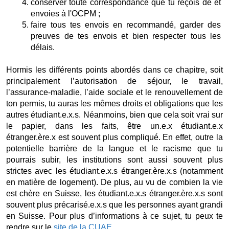
conserver toute correspondance que tu reçois de et 
envoies à l'OCPM ; 
faire tous tes envois en recommandé, garder des 
preuves de tes envois et bien respecter tous les 
délais.
Hormis les différents points abordés dans ce chapitre, soit 
principalement l’autorisation de séjour, le travail, 
l’assurance-maladie, l’aide sociale et le renouvellement de 
ton permis, tu auras les mêmes droits et obligations que les 
autres étudiant.e.x.s. Néanmoins, bien que cela soit vrai sur 
le papier, dans les faits, être un.e.x étudiant.e.x 
étranger.ère.x est souvent plus compliqué. En effet, outre la 
potentielle barrière de la langue et le racisme que tu 
pourrais subir, les institutions sont aussi souvent plus 
strictes avec les étudiant.e.x.s étranger.ère.x.s (notamment 
en matière de logement). De plus, au vu de combien la vie 
est chère en Suisse, les étudiant.e.x.s étranger.ère.x.s sont 
souvent plus précarisé.e.x.s que les personnes ayant grandi 
en Suisse. Pour plus d’informations à ce sujet, tu peux te 
rendre sur le 
site de la CUAE
.