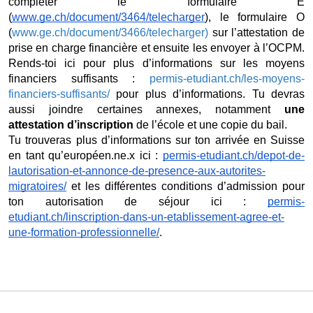
compléter le formulaire E 
(
www.ge.ch/document/3464/telecharger
), le formulaire O 
(
www.ge.ch/document/3466/telecharger)
 sur l’attestation de 
prise en charge financière et ensuite les envoyer à l’OCPM. 
Rends-toi ici pour plus d’informations sur les moyens 
financiers suffisants : 
permis-etudiant.ch/les-moyens-
financiers-suffisants/
 pour plus d’informations. Tu devras 
aussi joindre certaines annexes, notamment
 une 
attestation d’inscription 
de l’école et une copie du bail.
Tu trouveras plus d’informations sur ton arrivée en Suisse 
en tant qu’européen.ne.
x ici : 
permis-etudiant.ch/depot-de-
lautorisation-et-annonce-de-presence-aux-autorites-
migratoires/
 et les différentes conditions d’admission pour 
ton autorisation de séjour ici : 
permis-
etudiant.ch/linscription-dans-un-etablissement-agree-et-
une-formation-professionnell
e/
.