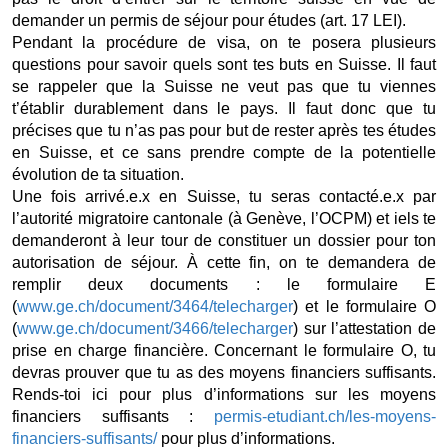
demander un permis de séjour pour études (art. 17 LEI).  
Pendant la procédure de visa, on te posera plusieurs 
questions pour savoir quels sont tes buts en Suisse. Il faut 
se rappeler que la Suisse ne veut pas que tu viennes 
t’établir durablement dans le pays. Il faut donc que tu 
précises que tu n’as pas pour but de rester après tes études 
en Suisse, et ce sans prendre compte de la potentielle 
évolution de ta situation. 
Une fois arrivé.e.x en Suisse, tu seras contacté.e.x par 
l’autorité migratoire cantonale (à Genève, l’OCPM) et iels te 
demanderont à leur tour de constituer un dossier pour ton 
autorisation de séjour. À cette fin, on te demandera de 
remplir deux documents : le formulaire E 
(
www.ge.ch/document/3464/telecharger
) et le formulaire O 
(
www.ge.ch/document/3466/telecharger
) sur l’attestation de 
prise en charge financière. Concernant le formulaire O, tu 
devras prouver que tu as des moyens financiers suffisants. 
Rends-toi ici pour plus d’informations sur les moyens 
financiers suffisants : 
permis-etudiant.ch/les-moyens-
financiers-suffisants/
 pour plus d’informations.