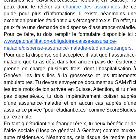
peux donc te référer au 
chapitre des assurances
 de ce 
guide pour plus d’informations. Il existe néanmoins une 
exception pour les étudiant.e.x.s étranger.ère.x.s. En effet, tu 
peux faire une demande de dispense d’assurance-maladie. 
Pour ce faire, tu dois remplir le formulaire disponible ici : 
www.ge.ch/affiliation-obligatoire-caisse-assurance-
maladie/dispense-assurance-maladie-etudiants-etrangers
. 
Pour que la dispense soit acceptée, il faut que l’assurance-
maladie que tu as déjà dans ton ancien pays de résidence 
prenne en charge plusieurs frais, dont l’hospitalisation à 
Genève, les frais liés à la grossesse et les traitements 
ambulatoires. Tu devras envoyer ce document au SAM d’ici 
les trois mois de ton arrivée en Suisse. Attention, si tu n’es 
pas dispensé.e.x, tu dois impérativement cotiser auprès 
d’une assurance-maladie et en aucun cas auprès d’une 
assurance privée “pour étudiant.e.x.s” comme ScoreStudies 
par exemple. 
En tant qu’étudiant.e.x étranger.ère.x, tu peux bénéficier de 
l’aide sociale (Hospice général à Genève) comme touxte  
autre résident.e.x. Néanmoins, cela risque de rendre plus 