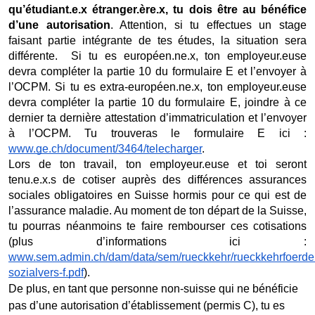
qu’étudiant.e.x étranger.ère.x, tu dois être au bénéfice 
d’une autorisation
. Attention, si tu effectues un stage 
faisant partie intégrante de tes études, la situation sera 
différente.  Si tu es européen.ne.
x, ton employeur.euse 
devra compléter la partie 10 du formulaire E et l’envoyer à 
l’OCPM. Si tu es extra-européen.ne.
x, ton employeur.euse 
devra compléter la partie 10 du formulaire E, joindre à ce 
dernier ta dernière attestation d’immatriculation et l’envoyer 
à l’OCPM. Tu trouveras le formulaire E ici : 
www.ge.ch/document/3464/telecharger
.
Lors de ton travail, ton employeur.euse et toi seront 
tenu.e.x.s de cotiser auprès des différences assurances 
sociales obligatoires en Suisse hormis pour ce qui est de 
l’assurance maladie. Au moment de ton départ de la Suisse, 
tu pourras néanmoins te faire rembourser ces cotisations 
(plus d’informations ici : 
www.sem.admin.ch/dam/data/sem/rueckkehr/rueckkehrfoerder
sozialvers-f.pdf
). 
De plus, en tant que personne non-suisse qui ne bénéficie 
pas d’une autorisation d’établissement (permis C), tu es 