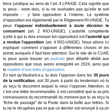
force juridique au sens de l’art. 4 LPA/GE. Cela signifie que 
tu peux - voire dois, si tu ne souhaites pas qu’elle te soit 
imposée -  y faire opposition à l’interne. Le système 
d’opposition est réglementé par le Règlement RI-UNIGE. Tu 
peux 
t’opposer individuellement à toute décision te 
concernant 
(art. 2 RIO-UNIGE). L’autorité compétente 
(celle à qui tu dois envoyer ton opposition) est 
l’autorité qui 
a rendue l’opposition 
(art. 4 RIO-UNIGE). Nous allons ici 
expliquer comment s’opposer à différentes choses et les 
points auxquels il faut faire attention. Sur le site de la CUAE 
tu peux aussi trouver un 
podcast
 plus détaillé dédié aux 
oppositions que nous avons enregistré en 2024, ainsi que 
le 
modèle d’une lettre d’opposition
.  
En tant qu’étudiant.e.x, tu dois t’opposer dans les 
30 jours 
de la notification
, soit 30 jours à partir du lendemain où tu 
as reçu le document auquel tu veux t’opposer. Attention, si 
c’est une lettre recommandée, il est considéré que tu as pris 
connaissance du recommandé du moment que tu as reçu la 
“fiche de passage” de la Poste dans ta boîte aux lettres. Si 
tu ne le récupères pas et que ce dernier est renvoyé à sa.on 