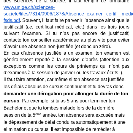
des Sciences de la société, il faut remplir ce formulaire 
www.unige.ch/sciences-
societe/files/7314/0906/1878/Absence_examen_certif__medi
fsds.pdf
. Souvent, il faut faire parvenir l’absence ainsi que le 
justificatif (
i.e.
 certificat médical, etc.) dans les trois jours 
suivant l’examen. Si tu n’as pas encore de justificatif, 
contacte ton conseiller académique au plus vite pour éviter 
d’avoir une absence non-justifiée (et donc un zéro).
En cas d’absence justifiée à un examen, ton examen est 
généralement reporté à la session d’après (attention aux 
exceptions comme les cours de printemps qui n’ont pas 
d’examens à la session de janvier ou les travaux écrits !).
Il faut faire attention, car même si ton absence est justifiée, 
les délais absolus de cursus continuent et tu devras donc 
demander une dérogation pour allonger la durée de ton 
cursus
. Par exemple, si tu as 5 ans pour terminer ton 
Bachelor et que tu tombes malade lors de la dernière 
ème
session de ta 5
 année, ton absence sera excusée mais 
le dépassement de délai conduira automatiquement à une 
élimination du cursus. Il est impossible de remédier à 