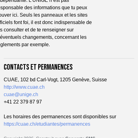
ndépendante. L’UNIGE n’est pas 
esponsable des informations que tu peux 
rouver ici. Seuls les panneaux et les sites 
ficiels font foi, il est donc indispensable de 
es consulter et de te renseigner sur 
’éventuels changements, concernant les 
èglements par exemple.
CONTACTS ET PERMANENCES
CUAE, 102 bd Carl-Vogt, 1205 Genève, Suisse
http://www.cuae.ch
cuae@unige.ch
+41 22 379 87 97
Les horaires des permanences sont disponibles sur
https://cuae.ch/etudiantes/permanences